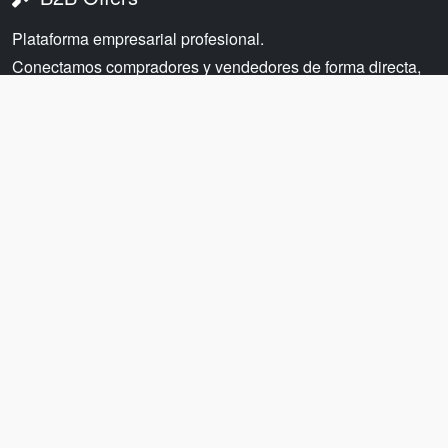
Plataforma empresarial profesional.
Conectamos compradores y vendedores de forma directa,
eficiente, facilitando la obtención de los mejores precios y
servicios del mercado.
ENLACES
Sobre Nosotros
Cómo Funciona
Precios
Categorías
LEGAL