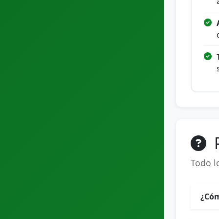
Todo l
¿Cóm