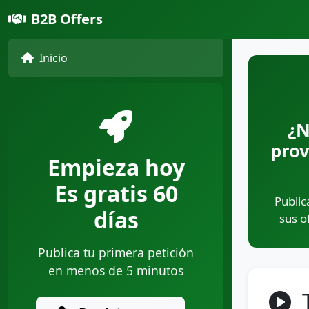
B2B Offers
Inicio
¿N
prov
Empieza hoy
Es gratis 60
Public
días
sus o
Publica tu primera petición
en menos de 5 minutos