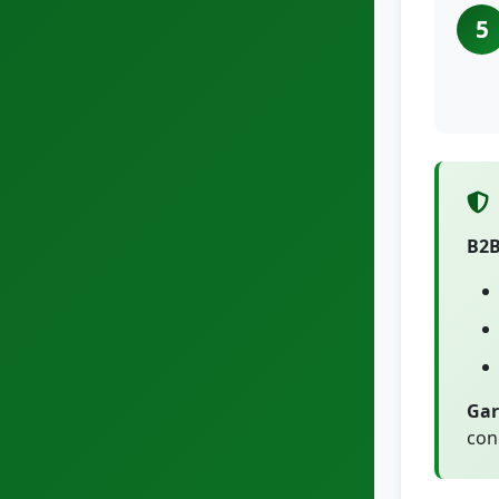
5
B2B
Gar
con