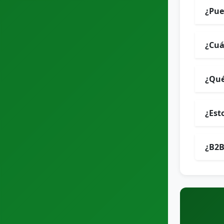
¿Pue
¿Cuá
¿Qué
¿Est
¿B2B