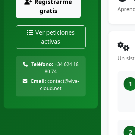
Registrarme
Aprend
gratis
Ver peticiones
activas
Un sis
Teléfono:
+34 624 18
80 74
Email:
contact@viva-
1
cloud.net
2