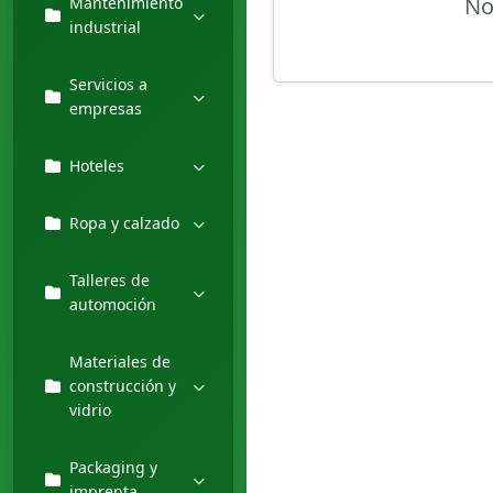
No
Mantenimiento
industrial
Servicios a
empresas
Hoteles
Ropa y calzado
Talleres de
automoción
Materiales de
construcción y
vidrio
Packaging y
imprenta