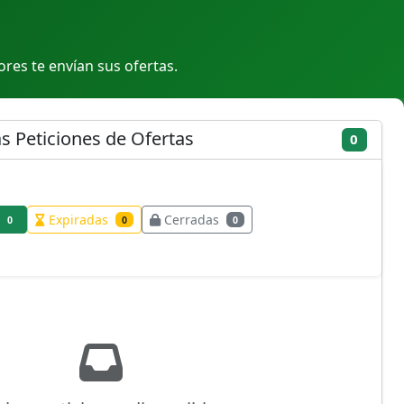
res te envían sus ofertas.
as Peticiones de Ofertas
0
Expiradas
Cerradas
0
0
0