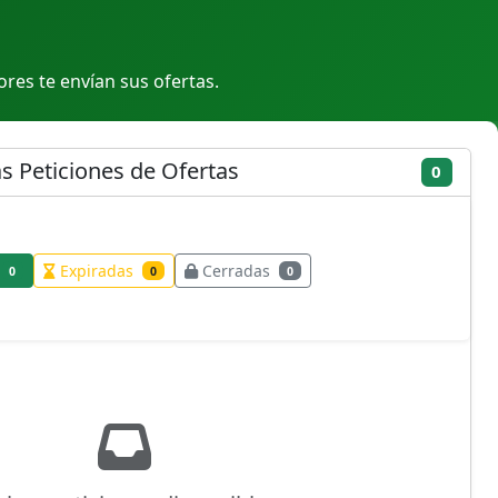
res te envían sus ofertas.
as Peticiones de Ofertas
0
Expiradas
Cerradas
0
0
0