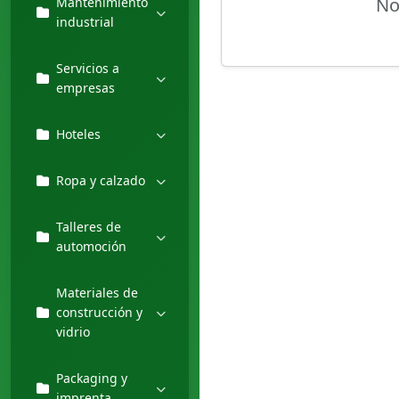
No
Mantenimiento
industrial
Servicios a
empresas
Hoteles
Ropa y calzado
Talleres de
automoción
Materiales de
construcción y
vidrio
Packaging y
imprenta