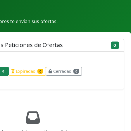
res te envían sus ofertas.
as Peticiones de Ofertas
0
Expiradas
Cerradas
0
0
0