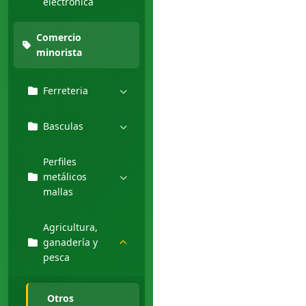
electronica
Comercio
minorista
Ferreteria
Basculas
Perfiles
metálicos
mallas
Agricultura,
ganadería y
pesca
Otros