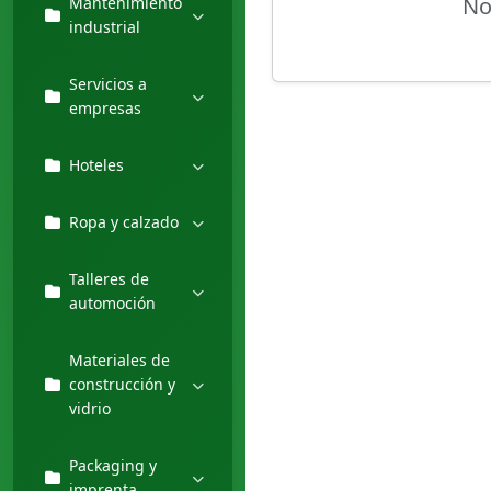
No
Mantenimiento
industrial
Servicios a
empresas
Hoteles
Ropa y calzado
Talleres de
automoción
Materiales de
construcción y
vidrio
Packaging y
imprenta